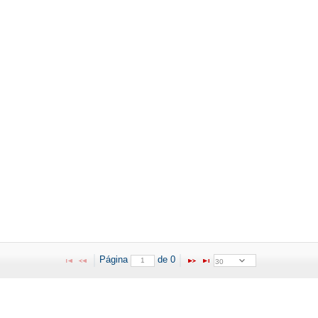
Página 
 de 
0