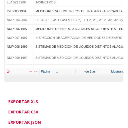
LLA 022 1986
TAXIMETROS
LVD 003 1984
MEDIDORES VOLUMETRICOS DE TRABAJO FABRICADOS DE METAL
NMP 004 2007
PESAS DE LAS CLASES E1, E2, F1, F2, M1, M1-2, M2, M2-3 y M3.
NMP 006 1997
MEDIDORES DE ENERGIA ACTIVA PARA CORRIENTE ALTERNA DE
NMP 007 1997
INSPECCION DE ACEPTACION DE MEDIDORES DE ENERGIA AC
NMP 008 1999
SISTEMAS DE MEDICION DE LIQUIDOS DISTINTOS AL AGUA. Surt
NMP 009 1999
SISTEMAS DE MEDICION DE LIQUIDOS DISTINTOS AL AGUA. Med
NMP 003:2009
INSTRUMENTO DE PESAJE DE FUNCIONAMIENTO NO AUTOMAT
Página 
 de 
2
Mostrando 1
NMP 012:2010
ANALIZADORES DE ALIENTO EVIDENCIALES
NMP 013:2010
INSTRUMENTOS DESTINADOS A MEDIR LA VELOCIDAD DE C
NMP 019:2014
Esfigmomanómetros no invasivos automáticos
EXPORTAR XLS
NMP 020:2014
Termómetros eléctricos clínicos con dispositivo de máxima
EXPORTAR CSV
NMP 017:2013
Esfigmomanómetros mecánicos no invasivos
EXPORTAR JSON
NMP 018:2013
Termómetros clínicos (de mercurio en vidrio con dispositivode má