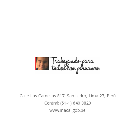
NMP 010: 2013 
Instrumentos de pesaje totalizadores discontinuos automáticos (pes
NMP 016: 2012 
MEDIDORES DE GAS. Parte 1: Requisitos metrológicos ytécnicos. P
NMP 021:2015
EQUIPOS DE MEDICIÓN DE LA ENERGÍA ELÉCTRICA (c.a.). Inspección
NMP 024: 2017
INSTRUMENTOS DE MEDICIÓN DE GASES DE ESCAPE DE VE
NMP 023: 2017
VEHÍCULOS Y VAGONES TANQUE Requisitos y Método de Ensa
NMP 002: 2018
Cantidad de producto en preenvases
NMP 001: 2019
Requisitos para el etiquetado de preenvases
NMP 025-1: 2022
INSTRUMENTOS OFTÁLMICOS – TONÓMETROS DE IMPRESIÓN Y AP
NMP 025-2: 2022
INSTRUMENTOS OFTÁLMICOS – TONÓMETROS DE IMPRESIÓN Y 
Calle Las Camelias 817, San Isidro, Lima 27, Perú
NMP 025-3: 2022
INSTRUMENTOS OFTÁLMICOS – TONÓMETROS DE IMPRESIÓN Y A
Central:
(51-1) 640 8820
NMP 005-1:2018
MEDIDORES DE AGUA PARA AGUA POTABLE FRÍA Y AGUA CALIENTE.
www.inacal.gob.pe